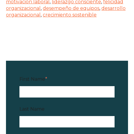
motivación laboral
,
liderazgo consciente
,
felicidad
organizacional
,
desempeño de equipos
,
desarrollo
organizacional
,
crecimiento sostenible
First Name
*
Last Name