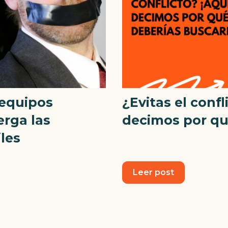
 equipos
¿Evitas el confl
erga las
decimos por qu
iles
Leer post