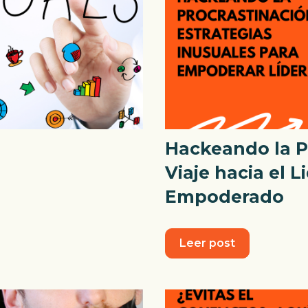
s
Hackeando la P
Viaje hacia el 
Empoderado
Leer post