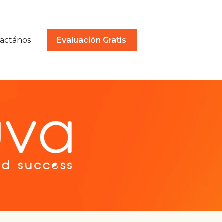
actános
Evaluación Gratis
a Soluciones