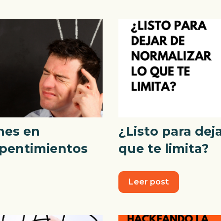
nes en
¿Listo para dej
epentimientos
que te limita?
Leer post