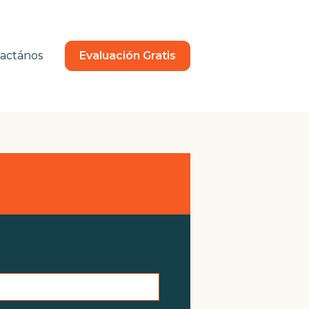
actános
Evaluación Gratis
a Soluciones