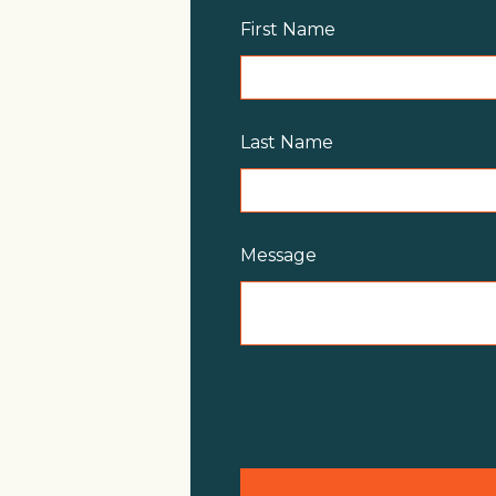
First Name
Last Name
Message