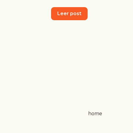
Leer post
home