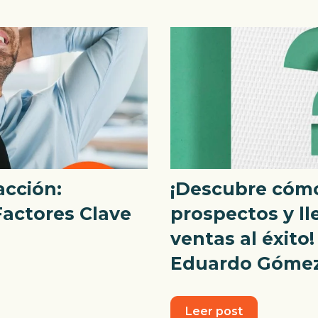
acción:
¡Descubre cómo
Factores Clave
prospectos y ll
ventas al éxito
Eduardo Gómez
Leer post